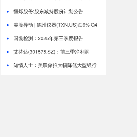
乐颜料股份有限公司向不特定对象发行可转
恒烁股份:股东减持股份计划公告
换公司债券之上市保荐书
美股异动 | 德州仪器(TXN.US)跌6% Q4
业绩逊预期遭大行下调目标价
国缆检测：2025年第三季度报告
艾芬达(301575.SZ)：前三季净利润
9640.55万元 同比增长11.71%
知情人士：美联储拟大幅降低大型银行
资本金增幅