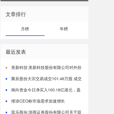
454.6万股百福控股 总代价289.9万港
元
文章排行
月榜
年榜
最近发表
美新科技:美新科技股份有限公司对外担
保制度
聚辰股份大宗交易成交101.46万股 成交
额1.53亿元
南向资金今日净买入100.18亿港元，盈
富基金净买入19.94亿港元
维谛CEO称市场需求加速增长
双乐股份:浙商证券股份有限公司关于双