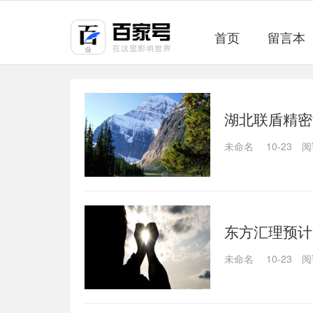
首页
留言本
湖北联盾精密
未命名
10-23
阅
东方汇理预计
未命名
10-23
阅