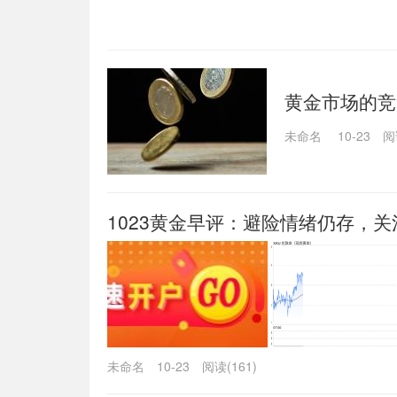
黄金市场的竞
未命名
10-23
阅
1023黄金早评：避险情绪仍存，关
未命名
10-23
阅读(161)